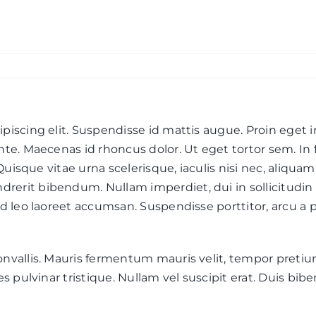
ÜBER UNS
EVENTS
KONTAKT
piscing elit. Suspendisse id mattis augue. Proin eget i
nte. Maecenas id rhoncus dolor. Ut eget tortor sem. In
. Quisque vitae urna scelerisque, iaculis nisi nec, ali
rit bibendum. Nullam imperdiet, dui in sollicitudin feu
ed leo laoreet accumsan. Suspendisse porttitor, arcu 
nvallis. Mauris fermentum mauris velit, tempor pretium
les pulvinar tristique. Nullam vel suscipit erat. Duis 