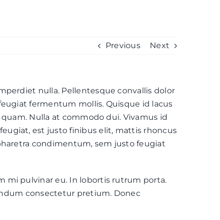
BLOG
Previous
Next
mperdiet nulla. Pellentesque convallis dolor
 feugiat fermentum mollis. Quisque id lacus
quam quam. Nulla at commodo dui. Vivamus id
giat, est justo finibus elit, mattis rhoncus
a pharetra condimentum, sem justo feugiat
 mi pulvinar eu. In lobortis rutrum porta.
bibendum consectetur pretium. Donec