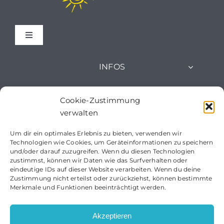
Toggle
Navigation
IMPRESSUM
INFOS
ÜBER UNS
DATENSCHUTZERKLÄRUNG
Cookie-Zustimmung
verwalten
EVENTS
COOKIE-RICHTLINIE (EU)
Um dir ein optimales Erlebnis zu bieten, verwenden wir
KONTAKT
Technologien wie Cookies, um Geräteinformationen zu speichern
und/oder darauf zuzugreifen. Wenn du diesen Technologien
AGB
zustimmst, können wir Daten wie das Surfverhalten oder
BLOG
eindeutige IDs auf dieser Website verarbeiten. Wenn du deine
Zustimmung nicht erteilst oder zurückziehst, können bestimmte
Merkmale und Funktionen beeinträchtigt werden.
Akzeptieren